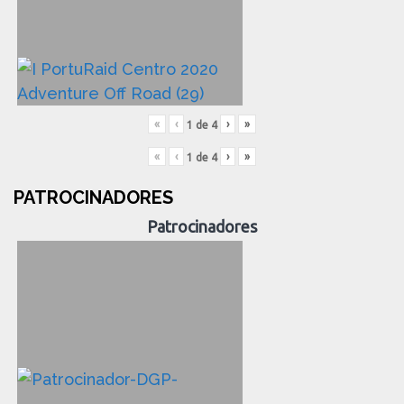
«
‹
›
»
1
de
4
«
‹
›
»
1
de
4
PATROCINADORES
Patrocinadores