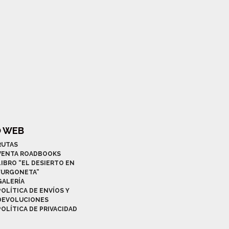
O WEB
RUTAS
VENTA ROADBOOKS
LIBRO “EL DESIERTO EN
FURGONETA”
GALERÍA
POLÍTICA DE ENVÍOS Y
DEVOLUCIONES
POLÍTICA DE PRIVACIDAD