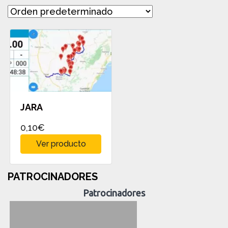
JARA
0,10
€
Ver producto
PATROCINADORES
Patrocinadores