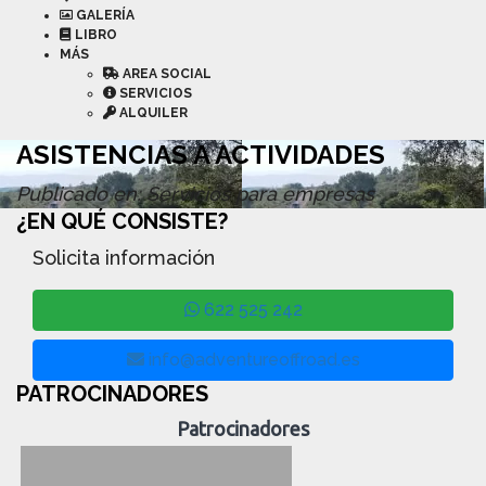
GALERÍA
LIBRO
MÁS
AREA SOCIAL
SERVICIOS
ALQUILER
ASISTENCIAS A ACTIVIDADES
Publicado en: Servicios para empresas
¿EN QUÉ CONSISTE?
Solicita información
622 525 242
info@adventureoffroad.es
PATROCINADORES
Patrocinadores