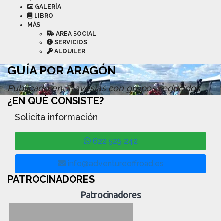
GALERÍA
LIBRO
MÁS
AREA SOCIAL
SERVICIOS
ALQUILER
GUÍA POR ARAGÓN
Publicado en: Travesias con grupos reducidos
¿EN QUÉ CONSISTE?
Solicita información
622 525 242
info@adventureoffroad.es
PATROCINADORES
Patrocinadores